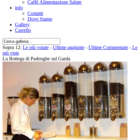
Caffè Alimentazione Salute
info
Contatti
Dove Siamo
Gallery
Carrello
Sopra 12:
Le più votate
-
Ultime aggiunte
-
Ultime Commentate
-
Le
più viste
La Bottega di Padenghe sul Garda