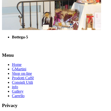
Bottega-5
Menu
Home
GMartini
Shop on-line
Prodotti Caffè
Consigli Utili
info
Gallery
Carrello
Privacy