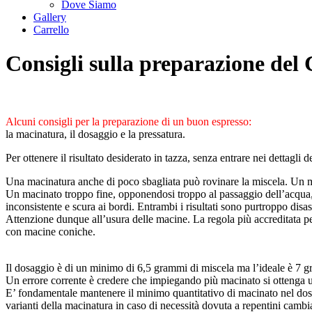
Dove Siamo
Gallery
Carrello
Consigli sulla preparazione del 
Alcuni consigli per la preparazione di un buon espresso:
la macinatura, il dosaggio e la pressatura.
Per ottenere il risultato desiderato in tazza, senza entrare nei dettagl
Una macinatura anche di poco sbagliata può rovinare la miscela. Un ma
Un macinato troppo fine, opponendosi troppo al passaggio dell’acqua, 
inconsistente e scura ai bordi. Entrambi i risultati sono purtroppo disast
Attenzione dunque all’usura delle macine. La regola più accreditata pe
con macine coniche.
Il dosaggio è di un minimo di 6,5 grammi di miscela ma l’ideale è 7 
Un errore corrente è credere che impiegando più macinato si ottenga un 
E’ fondamentale mantenere il minimo quantitativo di macinato nel dosa
varianti della macinatura in caso di necessità dovuta a repentini cambi