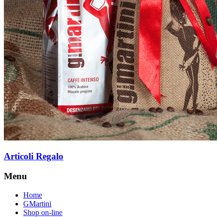
Articoli Regalo
Menu
Home
GMartini
Shop on-line