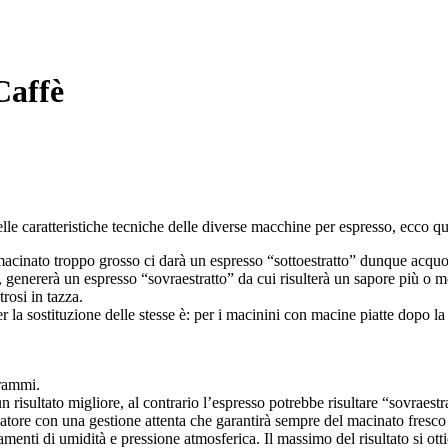
Caffè
i delle caratteristiche tecniche delle diverse macchine per espresso, ecc
cinato troppo grosso ci darà un espresso “sottoestratto” dunque acquoso
genererà un espresso “sovraestratto” da cui risulterà un sapore più o m
rosi in tazza.
r la sostituzione delle stesse è: per i macinini con macine piatte dopo
grammi.
risultato migliore, al contrario l’espresso potrebbe risultare “sovraestr
tore con una gestione attenta che garantirà sempre del macinato fresco c
amenti di umidità e pressione atmosferica. Il massimo del risultato si o