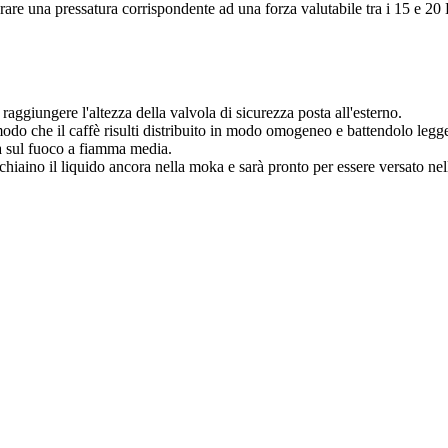
erare una pressatura corrispondente ad una forza valutabile tra i 15 e 20
ggiungere l'altezza della valvola di sicurezza posta all'esterno.
o modo che il caffè risulti distribuito in modo omogeneo e battendolo leg
a sul fuoco a fiamma media.
hiaino il liquido ancora nella moka e sarà pronto per essere versato nell